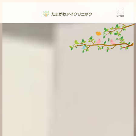
メ
イ
MENU
ン
コ
ン
テ
ン
ツ
へ
移
動